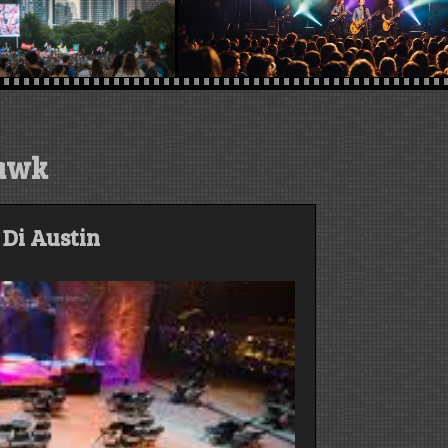
awk
 Di Austin