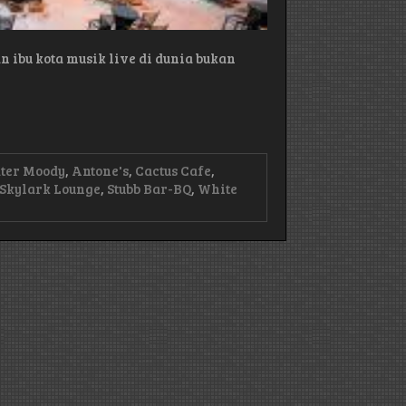
n ibu kota musik live di dunia bukan
ater Moody
,
Antone's
,
Cactus Cafe
,
Skylark Lounge
,
Stubb Bar-BQ
,
White