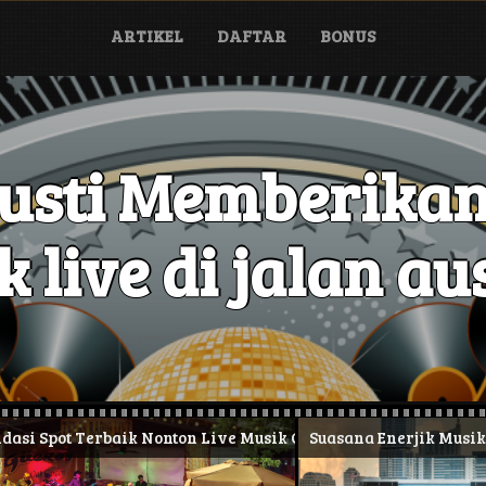
ARTIKEL
DAFTAR
BONUS
austi Memberikan
 live di jalan aus
ot Terbaik Nonton Live Musik Gratis
Suasana Enerjik Musik Jala