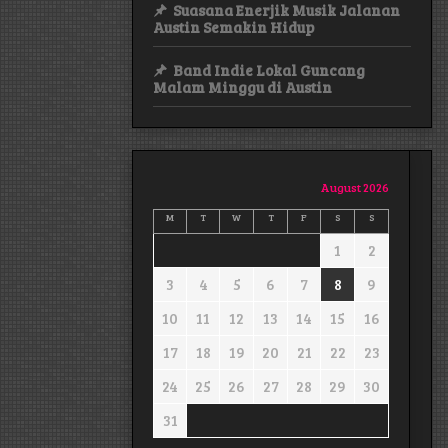
Suasana Enerjik Musik Jalanan
Austin Semakin Hidup
Band Indie Lokal Guncang
Malam Minggu di Austin
August 2026
M
T
W
T
F
S
S
1
2
3
4
5
6
7
8
9
10
11
12
13
14
15
16
17
18
19
20
21
22
23
24
25
26
27
28
29
30
31