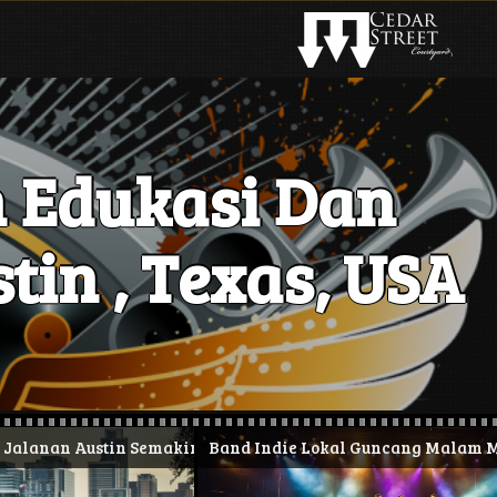
 Edukasi Dan
tin , Texas, USA
nan Austin Semakin Hidup
Band Indie Lokal Guncang Malam Minggu 