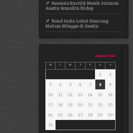
Suasana Enerjik Musik Jalanan
Austin Semakin Hidup
Band Indie Lokal Guncang
Malam Minggu di Austin
August 2026
M
T
W
T
F
S
S
1
2
3
4
5
6
7
8
9
10
11
12
13
14
15
16
17
18
19
20
21
22
23
24
25
26
27
28
29
30
31