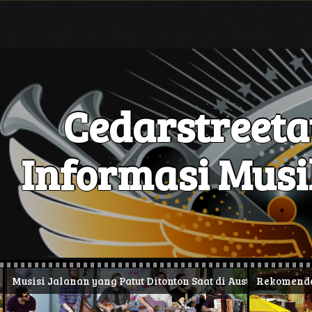
Skip
to
content
Cedarstreet
Informasi Musik
i Jalanan yang Patut Ditonton Saat di Austin
Rekomendasi Spot 