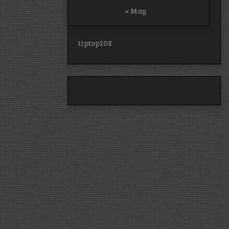
« May
tiptop108