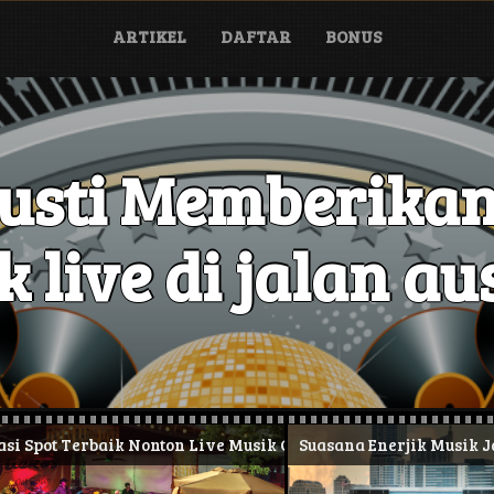
ARTIKEL
DAFTAR
BONUS
austi Memberikan
 live di jalan aus
Terbaik Nonton Live Musik Gratis
Suasana Enerjik Musik Jalanan 