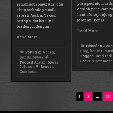
para pecinta musik,
semangat komunitas, dan
adalah perayaan t
cinta terhadap musik
henti. Di sepanjang
seperti Austin, Texas.
jalanan ikonik
Setiap sudut kota ini
berdenyut dengan
Read More
Read More
Posted in
Acar
Blog
,
konser
,
Mus
Posted in
Acara
,
Tagged
Band Indi
Bands
,
Musik
Leave a Comment
Tagged
Austin
,
Musik
Jalanan
Leave a
on
Comment
Suasana
Enerjik
Musik
Jalanan
Austin
Posts
1
2
…
23
Semakin
navigation
Hidup