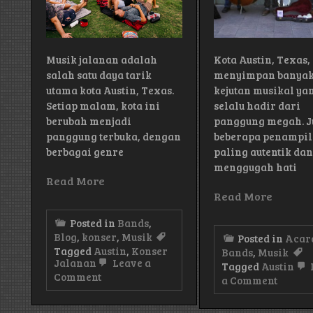
Musik jalanan adalah
Kota Austin, Texas,
salah satu daya tarik
menyimpan banya
utama kota Austin, Texas.
kejutan musikal ya
Setiap malam, kota ini
selalu hadir dari
berubah menjadi
panggung megah. Ju
panggung terbuka, dengan
beberapa penampi
berbagai genre
paling autentik da
menggugah hati
Read More
Read More
Posted in
Bands
,
Blog
,
konser
,
Musik
Posted in
Acar
Tagged
Austin
,
Konser
Bands
,
Musik
Jalanan
Leave a
Tagged
Austin
on
Comment
on
a Comment
Tips
Musisi
Menikmati
Jalan
Konser