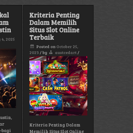
Musik
Gratis
on
kal
Kriteria Penting
lam
Dalam Memilih
stin
Situs Slot Online
Terbaik
 4, 2025
Posted on
October 25,
2023
/
by
austcedart
/
ustin,
ar
Kriteria Penting Dalam
—bagi
Memilih Situs Slot Online