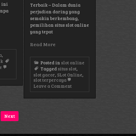
 ini
Terbaik – Dalam dunia
anpa
perjudian daring yang
semakin berkembang,
pemilihan situs slot online
yang tepat
Read More
a
,
ik
Posted in
slot online
e
Tagged
situs slot
,
on
slot gacor
,
SLot Online
,
Band
slot terpercaya
Indie
on
Leave a Comment
Lokal
Kriteria
Guncang
Penting
Malam
Dalam
Minggu
Memilih
di
Situs
Austin
Next
Slot
Online
Terbaik