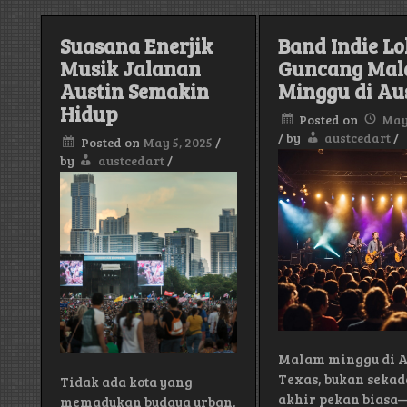
yang
Jalanan
Patut
Austin
Ditont
Suasana Enerjik
Band Indie Lo
Tanpa
Saat
Repot
Musik Jalanan
Guncang Ma
di
Austin
Austin Semakin
Minggu di Au
Hidup
Posted on
May
/
by
austcedart
/
Posted on
May 5, 2025
/
by
austcedart
/
Malam minggu di A
Texas, bukan sekad
Tidak ada kota yang
akhir pekan biasa
memadukan budaya urban,