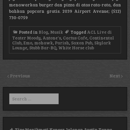
menawarkan burger dan pizza di atas rata-rata, dan
bahkan popcorn gratis. 2039 Airport Avenue; (512)
730-0759
Posted in
Blog
,
Musik
Tagged
ACL Live di
Teater Moody
,
Antone's
,
Cactus Cafe
,
Continental
Club
,
Emo
,
mohawk
,
Parish
,
Saxon Pub
,
Skylark
Lounge
,
Stubb Bar-BQ
,
White Horse club
Previous
Next
Search
for:
Tips Menikmati Konser Jalanan Austin Tanpa