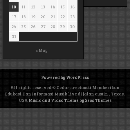
10
11
12
13
14
15
16
17
18
19
20
21
22
23
24
25
26
27
28
29
30
31
« May
Powered by WordPress
All rights reserved © Cedarstreetausti Memberikan
Edukasi Dan Informasi Musik live di jalan austin , Texas,
USA
Music and Video Theme by Seos Themes