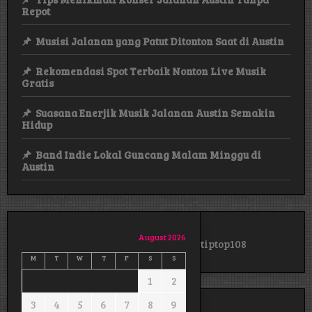
Repot
Musisi Jalanan yang Patut Ditonton Saat di Austin
Rekomendasi Spot Terbaik Nonton Live Musik
Gratis
Suasana Enerjik Musik Jalanan Austin Semakin
Hidup
Band Indie Lokal Guncang Malam Minggu di
Austin
August 2026
tiptop108
M
T
W
T
F
S
S
1
2
3
4
5
6
7
8
9