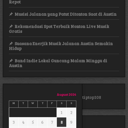
Repot
Musisi Jalanan yang Patut Ditonton Saat di Austin
Rekomendasi Spot Terbaik Nonton Live Musik
Gratis
Suasana Enerjik Musik Jalanan Austin Semakin
Hidup
Band Indie Lokal Guncang Malam Minggu di
Austin
August 2026
tiptop108
M
T
W
T
F
S
S
1
2
3
4
5
6
7
8
9