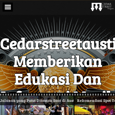
Skip
to
content
Cedarstreetaust
Memberikan
Edukasi Dan
Informasi Musik
 yang Patut Ditonton Saat di Austin
Rekomendasi Spot Terbaik N
live di jalan