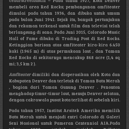
cedarstreetaustin
– Pada tahun 1927, Kota Denver
membeli area Red Rocks; pembangunan amfiteater
dimulai pada tahun 1936, dan dibuka untuk umum
pada bulan Juni 1941. Sejak itu, banyak pertunjukan
dan rekaman terkenal untuk film dan televisi telah
berlangsung di sana. Pada Juni 2015, Colorado Music
Hall of Fame dibuka di Trading Post di Red Rocks.
Ketinggian barisan atas amfiteater kira-kira 6.450
kaki (1.965 m) di atas permukaan laut , dan Taman
Red Rocks di sekitarnya mencakup 868 acre (1,4 sq
mi; 3,5 km 2 ).
Amfiteater
dimiliki dan dioperasikan oleh Kota dan
Kabupaten Denver dan terletak di Taman Batu Merah
, bagian dari Taman Gunung Denver . Penonton
menghadap timur-timur laut, menuju Denver selatan,
dengan cakrawala pusat kota terlihat di sebelah kiri.
Pada tahun 1957, Institut Arsitek Amerika memilih
Batu Merah untuk menjadi entri Colorado di Galeri
Seni Nasional untuk Pameran Centennial AIA.Pada