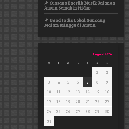
Suasana Enerjik Musik Jalanan
Austin Semakin Hidup
Band Indie Lokal Guncang
Malam Minggu di Austin
August 2026
M
T
W
T
F
S
S
1
2
3
4
5
6
7
8
9
10
11
12
13
14
15
16
17
18
19
20
21
22
23
24
25
26
27
28
29
30
31