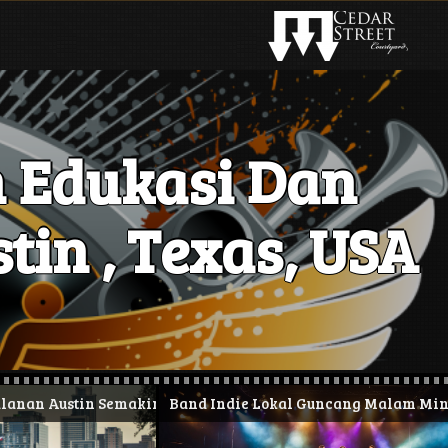
 Edukasi Dan
tin , Texas, USA
n Austin Semakin Hidup
Band Indie Lokal Guncang Malam Minggu di