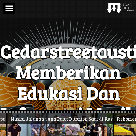
Skip
to
content
Cedarstreetaust
Memberikan
Edukasi Dan
Informasi Musik
 Repot
Musisi Jalanan yang Patut Ditonton Saat di Austin
Rekomendas
live di jalan