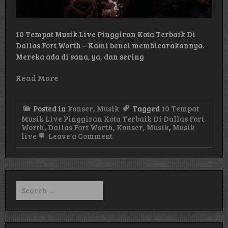
10 Tempat Musik Live Pinggiran Kota Terbaik Di
Dallas Fort Worth – Kami benci membicarakannya.
Mereka ada di sana, ya, dan sering
Read More
Posted in
konser
,
Musik
Tagged
10 Tempat
Musik Live Pinggiran Kota Terbaik Di Dallas Fort
Worth
,
Dallas Fort Worth
,
Konser
,
Musik
,
Musik
on
live
Leave a Comment
10
Tempat
Musik
Live
Pinggiran
Search
Kota
for:
Terbaik
Di
Dallas
Fort