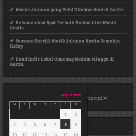
Musisi Jalanan yang Patut Ditonton Saat di Austin
Rekomendasi Spot Terbaik Nonton Live Musik
Gratis
Suasana Enerjik Musik Jalanan Austin Semakin
Hidup
Band Indie Lokal Guncang Malam Minggu di
Austin
August 2026
tiptop108
M
T
W
T
F
S
S
1
2
3
4
5
6
7
8
9
10
11
12
13
14
15
16